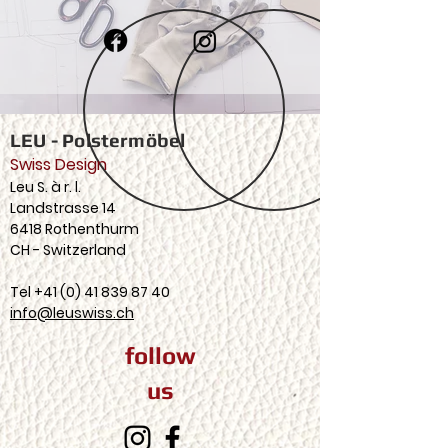
LEU - Polstermöbel
Swiss Design
Leu S. à r. l.
Landstrasse 14
6418 Rothenthurm
CH - Switzerland
Tel
+41 (0) 41 839 87 40
info@leuswiss.ch
follow
us