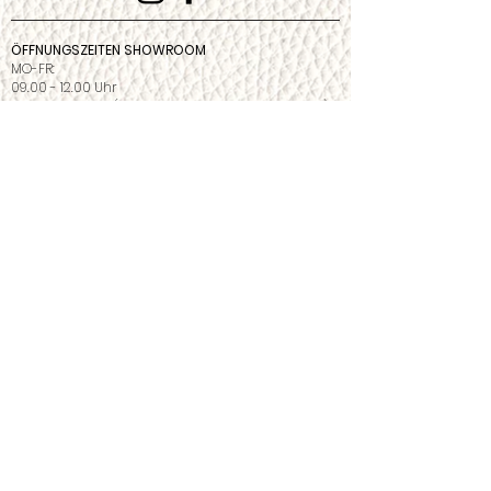
ÖFFNUNGSZEITEN SHOWROOM
MO-FR:
09.00 - 12.00
Uhr
14.00 - 17.00 Uhr
(oder nach telefonischer Vereinbarung)
Bitte Betriebsferien und Feiertage im Bereich
„Werksausstellung“
beachten.
Outlet
Datenschutzerklärung
Impressum
©2026 Leu S.à r.l. 6418 Rothenthurm |
Schweiz